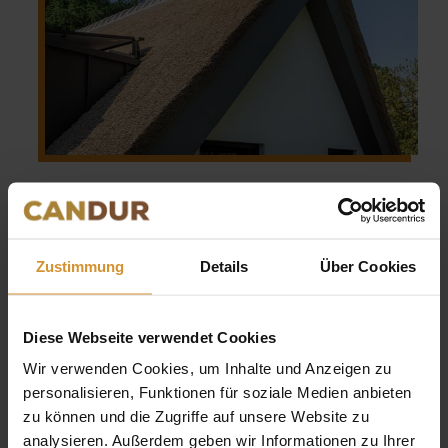
Was können Sie von der
Qualität eines Vordaches mit
Zustimmung
Details
Über Cookies
Reeteindeckung erwarten?
Die Eindeckung Ihres Vordaches mit Reet ist eine
Diese Webseite verwendet Cookies
Investition, an der Sie lange Zeit Freude haben
möchten. Wir verstehen das nur zu gut, deshalb
Wir verwenden Cookies, um Inhalte und Anzeigen zu
arbeiten wir mit Kunstreet. Unser Kunstreet ist von
personalisieren, Funktionen für soziale Medien anbieten
natürlichem Reet kaum zu unterscheiden und hat
zu können und die Zugriffe auf unsere Website zu
genau die gleiche Optik. Der große Vorteil von
analysieren. Außerdem geben wir Informationen zu Ihrer