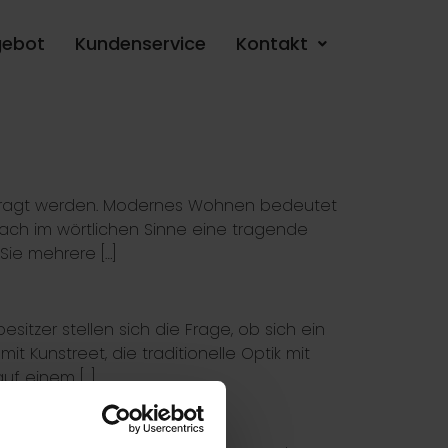
ebot
Kundenservice
Kontakt
terfragt werden. Modernes Wohnen bedeutet
Dach im wörtlichen Sinne eine tragende
Sie mehrere […]
esitzer stellen sich die Frage, ob sich ein
 Kunstreet, die traditionelle Optik mit
uf einem […]