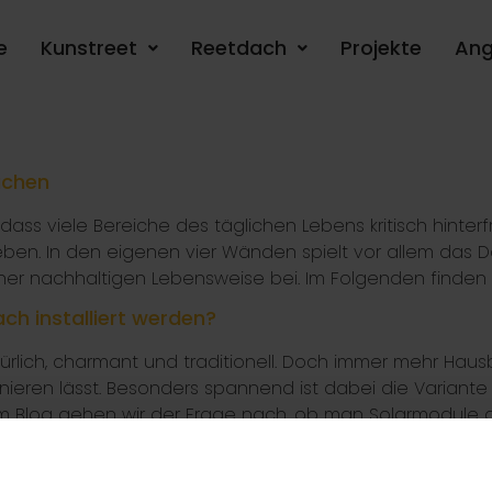
e
Kunstreet
Reetdach
Projekte
Ang
achen
dass viele Bereiche des täglichen Lebens kritisch hin
eben. In den eigenen vier Wänden spielt vor allem das 
iner nachhaltigen Lebensweise bei. Im Folgenden finden 
h installiert werden?
atürlich, charmant und traditionell. Doch immer mehr Hausb
ren lässt. Besonders spannend ist dabei die Variante mit
sem Blog gehen wir der Frage nach, ob man Solarmodule a
einem Neubau achten sollten