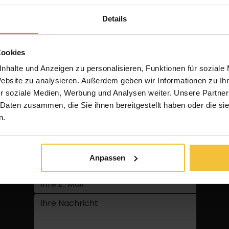
e Eleganz und eine ganz besondere Wohnatmosphäre. Do
en lassen. Auch beim Neubau gilt: Nur mit der richtigen P
Details
Realität. Warum Reetdächer so überaus beliebt sind […]
h installiert werden?
Cookies
atürlich, charmant und traditionell. Doch immer mehr Hausb
nhalte und Anzeigen zu personalisieren, Funktionen für soziale
ren lässt. Besonders spannend ist dabei die Variante mit
Website zu analysieren. Außerdem geben wir Informationen zu I
sem Blog gehen wir der Frage nach, ob man Solarmodule a
r soziale Medien, Werbung und Analysen weiter. Unsere Partner
 Daten zusammen, die Sie ihnen bereitgestellt haben oder die s
n.
Kontakt
Anpassen