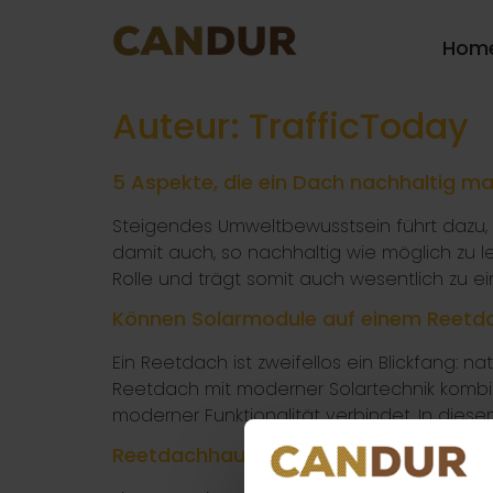
Hom
Auteur:
TrafficToday
5 Aspekte, die ein Dach nachhaltig m
Steigendes Umweltbewusstsein führt dazu, 
damit auch, so nachhaltig wie möglich zu l
Rolle und trägt somit auch wesentlich zu e
Können Solarmodule auf einem Reetdac
Ein Reetdach ist zweifellos ein Blickfang: n
Reetdach mit moderner Solartechnik kombinie
moderner Funktionalität verbindet. In die
Reetdachhaus bauen: worauf Sie bei 